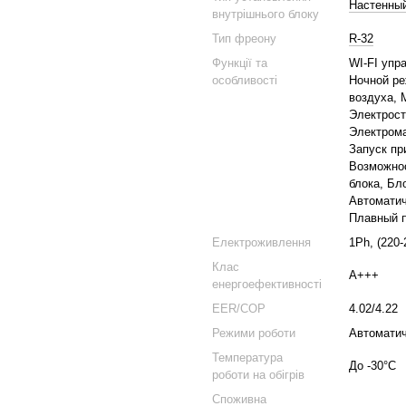
Настенны
внутрішнього блоку
Тип фреону
R-32
Функції та
WI-FI упр
особливості
Ночной ре
воздуха, 
Электрост
Электрома
Запуск пр
Возможнос
блока, Бл
Автоматич
Плавный п
Електроживлення
1Ph, (220-
Клас
A+++
енергоефективності
EER/COP
4.02/4.22
Режими роботи
Автоматич
Температура
До -30°C
роботи на обігрів
Споживна