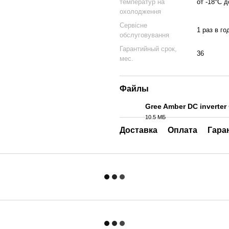
температур на
от -18°C 
охолодження
Сервісне
1 раз в го
обслуговування
Гарантийный срок,
36
мес.
Файлы
Gree Amber DC inverter 
10.5 МБ
PDF
Доставка
Оплата
Гара