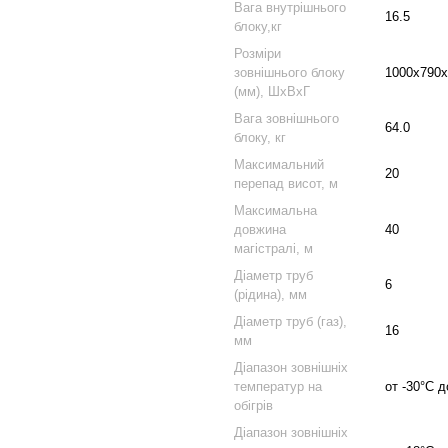
Вага внутрішнього
16.5
блоку,кг
Розміри
зовнішнього блоку
1000x790x
(мм), ШхВхГ
Вага зовнішнього
64.0
блоку, кг
Максимальний
20
перепад висот, м
Максимальна
довжина
40
магістралі, м
Діаметр труб
6
(рідина), мм
Діаметр труб (газ),
16
мм
Діапазон зовнішніх
температур на
от -30°C 
обігрів
Діапазон зовнішніх