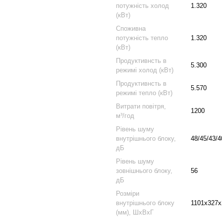
потужність холод
1.320
(кВт)
Споживна
потужність тепло
1.320
(кВт)
Продуктивнсть в
5.300
режимі холод (кВт)
Продуктивнсть в
5.570
режимі тепло (кВт)
Витрати повітря,
1200
м³/год
Рівень шуму
внутрішнього блоку,
48/45/43/4
дБ
Рівень шуму
зовнішнього блоку,
56
дБ
Розміри
внутрішнього блоку
1101x327x
(мм), ШхВхГ