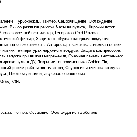
й
авление, Турбо-режим, Таймер, Самоочищение, Охлаждение,
жим, Выбор режимов работы, Часы на пульте, Широкий поток
Многоскоростной вентилятор, Генератор Cold Plazma,
атический фильтр, Защита от обдува холодным воздухом,
гнитная совместимость, Авторестарт, Система самодиагностики,
и низких температурах наружного воздуха, Защита компрессора,
ть запуска при низком напряжении, Съемная панель внутреннего
окировка пульта ДУ, Покрытие теплообменника Golden Fin,
еский режим работы вентилятора, Осушение и очистка воздуха,
уск, Цветной дисплей, Звуковое оповещение
240)V, 50Hz
еский, Ночной, Осушение, Охолаждение та обогрев