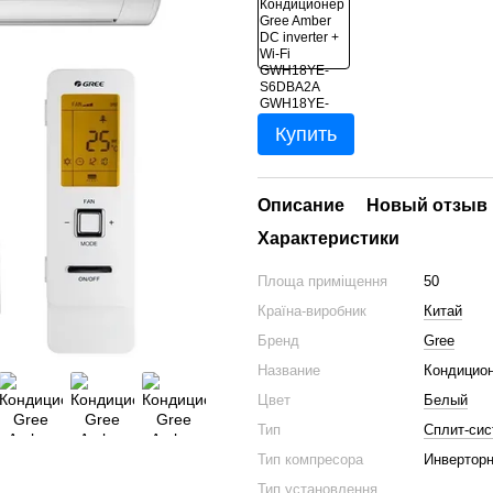
Купить
Описание
Новый отзыв 
Характеристики
Площа приміщення
50
Країна-виробник
Китай
Бренд
Gree
Название
Кондицион
Цвет
Белый
Тип
Сплит-сис
Тип компресора
Инвертор
Тип установлення