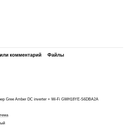
или комментарий
Файлы
ер Gree Amber DC inverter + Wi-Fi GWH18YE-S6DBA2A
тема
ный