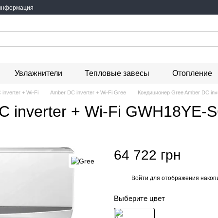
 информация
Увлажнители
Тепловые завесы
Отопление
inverter + Wi-Fi
Amber DC inverter + Wi-Fi Gree
Кондиционер Gree Amber DC in
C inverter + Wi-Fi GWH18YE
64 722 грн
Войти
для отображения накопи
%
Выберите цвет