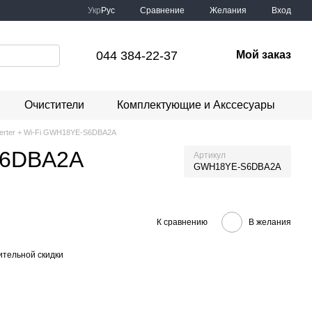
Сравнение
Укр
Рус
Желания
Вход
044 384-22-37
Мой заказ
Очистители
Комплектующие и Акссесуары
verter + Wi-Fi GWH18YE-S6DBA2A
-S6DBA2A
Артикул
GWH18YE-S6DBA2A
К сравнению
В желания
тельной скидки