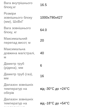
Вага внутрішнього
16.5
блоку,кг
Розміри
зовнішнього блоку
1000x790x427
(мм), ШхВхГ
Вага зовнішнього
64.0
блоку, кг
Максимальний
20
перепад висот, м
Максимальна
довжина магістралі,
40
м
Діаметр труб
6
(рідина), мм
Діаметр труб (газ),
16
мм
Діапазон зовнішніх
температур на
від -30°C до +24°C
обігрів
Діапазон зовнішніх
температур на
від -18°C до +54°C