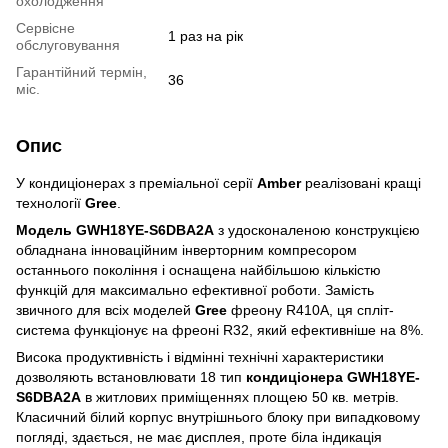
охолодження
Сервісне
1 раз на рік
обслуговування
Гарантійний термін,
36
міс.
Опис
У кондиціонерах з преміальної серії
Amber
реалізовані кращі
технології
Gree
.
Модель GWH18YE-S6DBA2A
з удосконаленою конструкцією
обладнана інноваційним інверторним компресором
останнього покоління і оснащена найбільшою кількістю
функцій для максимально ефективної роботи. Замість
звичного для всіх моделей
Gree
фреону R410A, ця спліт-
система функціонує на фреоні R32, який ефективніше на 8%.
Висока продуктивність і відмінні технічні характеристики
дозволяють встановлювати 18 тип
кондиціонера GWH18YE-
S6DBA2A
в житлових приміщеннях площею 50 кв. метрів.
Класичний білий корпус внутрішнього блоку при випадковому
погляді, здається, не має дисплея, проте біла індикація