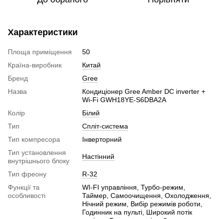
Характеристики
Площа приміщення
50
Країна-виробник
Китай
Бренд
Gree
Назва
Кондиціонер Gree Amber DC inverter +
Wi-Fi GWH18YE-S6DBA2A
Колір
Білий
Тип
Спліт-система
Тип компресора
Інверторний
Тип установлення
Настінний
внутрішнього блоку
Тип фреону
R-32
Функції та
WI-FI управління, Турбо-режим,
особливості
Таймер, Самоочищення, Охолодження,
Нічний режим, Вибір режимів роботи,
Годинник на пульті, Широкий потік