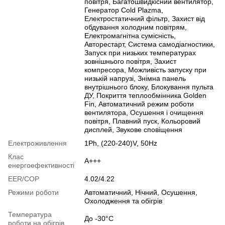
повітря, Багатошвидкісний вентилятор,
Генератор Cold Plazma,
Електростатичний фільтр, Захист від
обдування холодним повітрям,
Електромагнітна сумісність,
Авторестарт, Cистема самодіагностики,
Запуск при низьких температурах
зовнішнього повітря, Захист
компресора, Можливість запуску при
низькій напрузі, Знімна панель
внутрішнього блоку, Блокування пульта
ДУ, Покриття теплообмінника Golden
Fin, Автоматичний режим роботи
вентилятора, Осушення і очищення
повітря, Плавний пуск, Кольоровий
дисплей, Звукове сповіщення
Електроживлення
1Ph, (220-240)V, 50Hz
Клас
A+++
енергоефективності
EER/COP
4.02/4.22
Режими роботи
Автоматичний, Нічний, Осушення,
Охолодження та обігрів
Температура
До -30°C
роботи на обігрів