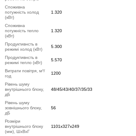
Споживна
потужність холод
1.320
(кВт)
Споживна
потужність тепло
1.320
(кВт)
Продуктивнсть в
5.300
режимі холод (кВт)
Продуктивнсть в
5.570
режимі тепло (кВт)
Витрати повітря, м³/
1200
год
Рівень шуму
внутрішнього блоку,
48/45/43/40/37/35/33
дБ
Рівень шуму
зовнішнього блоку,
56
дБ
Розміри
внутрішнього блоку
1101x327x249
(мм), ШхВхГ