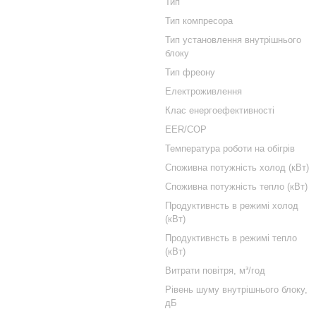
Тип
Тип компресора
Тип установлення внутрішнього
блоку
Тип фреону
Електроживлення
Клас енергоефективності
EER/COP
Температура роботи на обігрів
Споживна потужність холод (кВт)
Споживна потужність тепло (кВт)
Продуктивнсть в режимі холод
(кВт)
Продуктивнсть в режимі тепло
(кВт)
Витрати повітря, м³/год
Рівень шуму внутрішнього блоку,
дБ