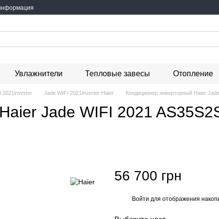
 информация
Увлажнители
Тепловые завесы
Отопление
 2021inverter
Jade WIFI 2021inverter Haier
Кондиционер инверторный Haier Ja
Haier Jade WIFI 2021 AS35S2
56 700 грн
Войти
для отображения накопи
%