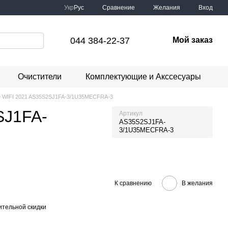
Сравнение
Укр
Рус
Желания
Вход
044 384-22-37
Мой заказ
Очистители
Комплектующие и Акссесуары
de WIFI 2021 AS35S2SJ1FA-3/1U35MECFRA-3
SJ1FA-
Артикул
AS35S2SJ1FA-
3/1U35MECFRA-3
К сравнению
В желания
тельной скидки