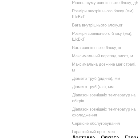
Рівень шуму зовнішнього блоку, д
Розміри внутрішнього блоку (мм),
ШхВхГ
Вага внутрішнього блоку,кг
Розміри зовнішнього блоку (мм),
ШхВхГ
Вага зовнішнього блоку, кг
Максимальний перепад висот, м
Максимальна довжина магістралі,
м
Діаметр труб (рідина), мм
Діаметр труб (газ), мм
Діапазон зовнішніх температур на
обігрів
Діапазон зовнішніх температур на
охолодження
Сервісне обслуговування
Гарантийный срок, мес.
Доставка
Оплата
Гара