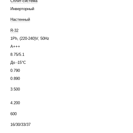
Сплит-система
Инверторный
Настенный
R-32
1Ph, (220-240)V, 50Hz
A+++
8.75/5.1
До -15°C
0.790
0.890
3.500
4.200
600
16/30/33/37