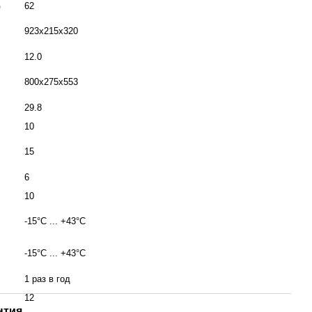
Б
62
923x215x320
12.0
800x275x553
29.8
10
15
6
10
-15°C ... +43°C
-15°C ... +43°C
1 раз в год
12
нтия