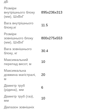
дБ
Розміри
внутрішнього блоку
895х236х313
(мм), ШхВхГ
Вага внутрішнього
11.5
блоку,кг
Розміри
зовнішнього блоку
800х275х553
(мм), ШхВхГ
Вага зовнішнього
30.4
блоку, кг
Максимальний
10
перепад висот, м
Максимальна
довжина магістралі,
20
м
Діаметр труб
6
(рідина), мм
Діаметр труб (газ),
10
мм
Діапазон зовнішніх