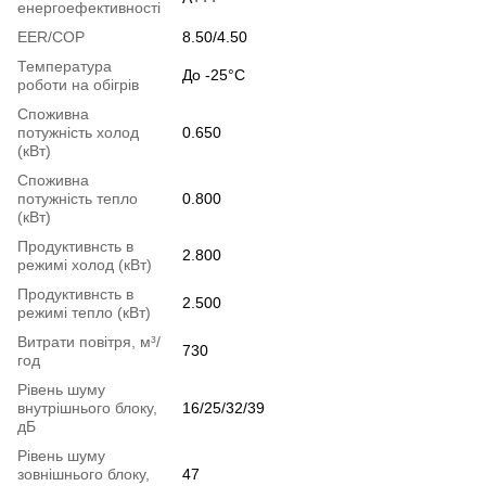
енергоефективності
EER/COP
8.50/4.50
Температура
До -25°C
роботи на обігрів
Споживна
потужність холод
0.650
(кВт)
Споживна
потужність тепло
0.800
(кВт)
Продуктивнсть в
2.800
режимі холод (кВт)
Продуктивнсть в
2.500
режимі тепло (кВт)
Витрати повітря, м³/
730
год
Рівень шуму
внутрішнього блоку,
16/25/32/39
дБ
Рівень шуму
зовнішнього блоку,
47