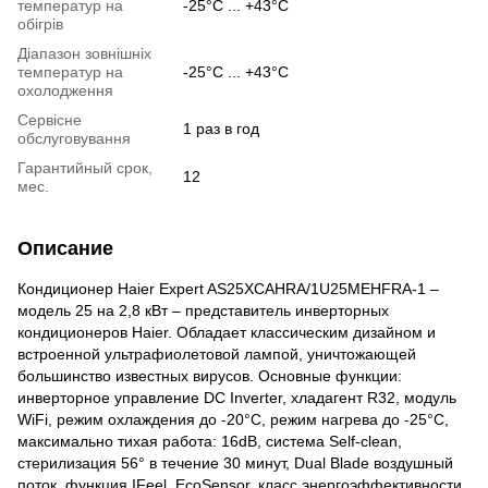
температур на
-25°C ... +43°C
обігрів
Діапазон зовнішніх
температур на
-25°C ... +43°C
охолодження
Сервісне
1 раз в год
обслуговування
Гарантийный срок,
12
мес.
Описание
Кондиционер Haier Expert AS25XCAHRA/1U25MEHFRA-1 –
модель 25 на 2,8 кВт – представитель инверторных
кондиционеров Haier. Обладает классическим дизайном и
встроенной ультрафиолетовой лампой, уничтожающей
большинство известных вирусов. Основные функции:
инверторное управление DС Inverter, хладагент R32, модуль
WiFi, режим охлаждения до -20°С, режим нагрева до -25°С,
максимально тихая работа: 16dB, система Self-clean,
стерилизация 56° в течение 30 минут, Dual Blade воздушный
поток, функция IFeel, EcoSensor, класс энергоэффективности