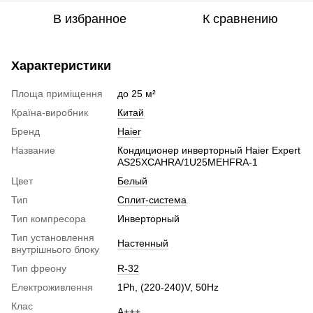
В избранное
К сравнению
Характеристики
Площа приміщення
до 25 м²
Країна-виробник
Китай
Бренд
Haier
Название
Кондиционер инверторный Haier Expert
AS25XCAHRA/1U25MEHFRA-1
Цвет
Белый
Тип
Сплит-система
Тип компресора
Инверторный
Тип установлення
Настенный
внутрішнього блоку
Тип фреону
R-32
Електроживлення
1Ph, (220-240)V, 50Hz
Клас
A+++