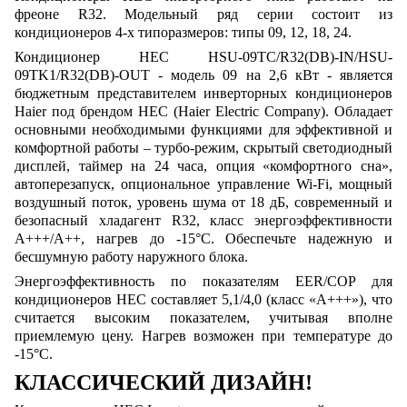
фреоне R32. Модельный ряд серии состоит из
кондиционеров 4-х типоразмеров: типы 09, 12, 18, 24.
Кондиционер HEC HSU-09TC/R32(DB)-IN/HSU-
09TK1/R32(DB)-OUT - модель 09 на 2,6 кВт - является
бюджетным представителем инверторных кондиционеров
Haier под брендом HEC (Haier Electric Company). Обладает
основными необходимыми функциями для эффективной и
комфортной работы – турбо-режим, скрытый светодиодный
дисплей, таймер на 24 часа, опция «комфортного сна»,
автоперезапуск, опциональное управление Wi-Fi, мощный
воздушный поток, уровень шума от 18 дБ, современный и
безопасный хладагент R32, класс энергоэффективности
А+++/А++, нагрев до -15°С. Обеспечьте надежную и
бесшумную работу наружного блока.
Энергоэффективность по показателям EER/COP для
кондиционеров HEC составляет 5,1/4,0 (класс «А+++»), что
считается высоким показателем, учитывая вполне
приемлемую цену. Нагрев возможен при температуре до
-15°С.
КЛАССИЧЕСКИЙ ДИЗАЙН!