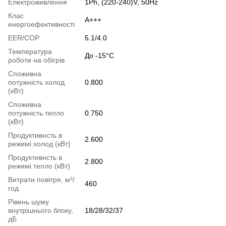
Електроживлення
1Ph, (220-240)V, 50Hz
Клас
A+++
енергоефективності
EER/COP
5.1/4.0
Температура
До -15°C
роботи на обігрів
Споживна
потужність холод
0.800
(кВт)
Споживна
потужність тепло
0.750
(кВт)
Продуктивнсть в
2.600
режимі холод (кВт)
Продуктивнсть в
2.800
режимі тепло (кВт)
Витрати повітря, м³/
460
год
Рівень шуму
внутрішнього блоку,
18/28/32/37
дБ