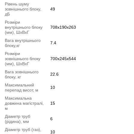
Рівень шуму
зовнішнього блоку,
49
дБ
Розміри
внутрішнього блоку
708x190x263
(мм), ШхВхГ
Вага внутрішнього
7.4
блоку,кг
Розміри
зовнішнього блоку
700x245x544
(мм), ШхВхГ
Вага зовнішнього
22.6
блоку, кг
Максимальний
10
перепад висот, м
Максимальна
довжина магістралі,
15
м
Діаметр труб
6
(рідина), мм
Діаметр труб (газ),
10