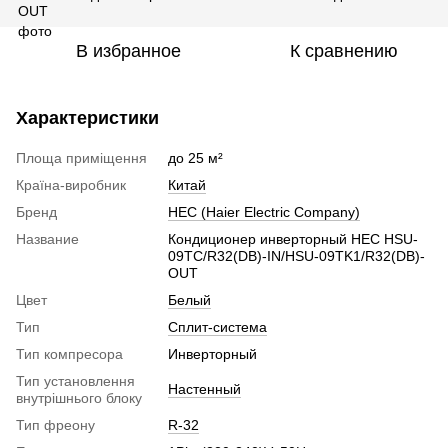
В избранное
К сравнению
Характеристики
Площа приміщення
до 25 м²
Країна-виробник
Китай
Бренд
HEC (Haier Electric Company)
Название
Кондиционер инверторный HEC HSU-
09TC/R32(DB)-IN/HSU-09TK1/R32(DB)-
OUT
Цвет
Белый
Тип
Сплит-система
Тип компресора
Инверторный
Тип установлення
Настенный
внутрішнього блоку
Тип фреону
R-32