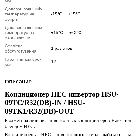
мм
Діапазон зовнішніх
температур на
-15°C ... +15°C
обігрів
Діапазон зовнішніх
температур на
+15°C ... +43°C
охолодження
Сервісне
1 раз в год
обслуговування
Гарантийный срок,
12
мес.
Описание
Кондиционер HEC инвертор HSU-
09TC/R32(DB)-IN / HSU-
09TK1/R32(DB)-OUT
Бюджетная линейка инверторных кондиционеров Haier под
брендом HEC.
Кондиционеры HEC инверторного типа работают на