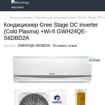
Кондиционеры
Настенные кондиционеры
Gree
Stage DC in
Кондиционер Gree Stage DC inverter
(Cold Plasma) +Wi-fi GWH24QE-
S6DBD2A
Артикул:
GWH24QE-S6DBD2A
Оставить отзыв