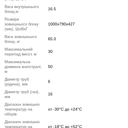
Вага внутрішнього
16.5
блоку,кг
Розміри
зовнішнього блоку
1000x790x427
(мм), ШхВхГ
Вага зовнішнього
65.0
блоку, кг
Максимальний
30
перепад висот, м
Максимальна
довжина магістралі,
50
м
Діаметр труб
6
(рідина), мм
Діаметр труб (газ),
16
мм
Діапазон зовнішніх
температур на
от -30°C до +24°C
обігрів
Діапазон зовнішніх
температур на
от -18°C до +52°C