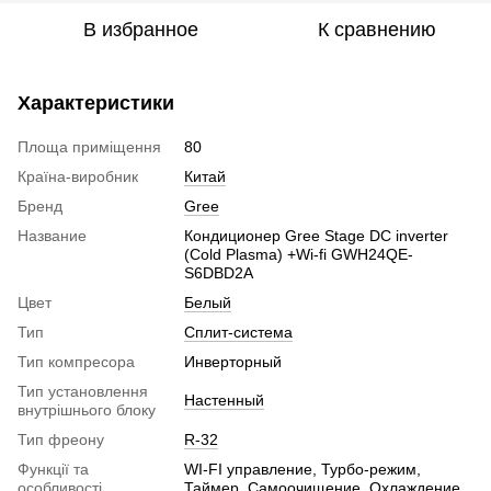
В избранное
К сравнению
Характеристики
Площа приміщення
80
Країна-виробник
Китай
Бренд
Gree
Название
Кондиционер Gree Stage DC inverter
(Cold Plasma) +Wi-fi GWH24QE-
S6DBD2A
Цвет
Белый
Тип
Сплит-система
Тип компресора
Инверторный
Тип установлення
Настенный
внутрішнього блоку
Тип фреону
R-32
Функції та
WI-FI управление, Турбо-режим,
особливості
Таймер, Самоочищение, Охлаждение,