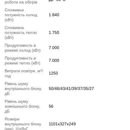
роботи на обігрів
Споживна
потужність холод
1.840
(кВт)
Споживна
потужність тепло
1.750
(кВт)
Продуктивнсть в
7.000
режимі холод (кВт)
Продуктивнсть в
7.000
режимі тепло (кВт)
Витрати повітря, м³/
1250
год
Рівень шуму
внутрішнього блоку,
50/46/43/41/39/37/35/27
дБ
Рівень шуму
зовнішнього блоку,
56
дБ
Розміри
внутрішнього блоку
1101x327x249
(мм), ШхВхГ