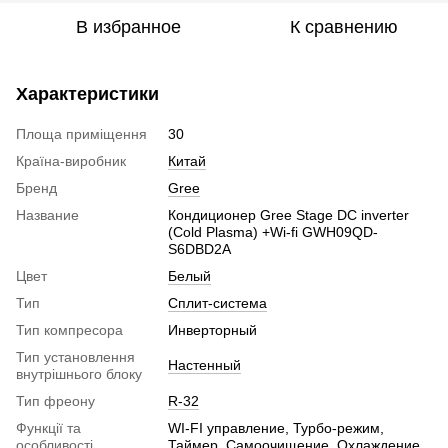
В избранное
К сравнению
Характеристики
Площа приміщення
30
Країна-виробник
Китай
Бренд
Gree
Название
Кондиционер Gree Stage DC inverter
(Cold Plasma) +Wi-fi GWH09QD-
S6DBD2A
Цвет
Белый
Тип
Сплит-система
Тип компресора
Инверторный
Тип установлення
Настенный
внутрішнього блоку
Тип фреону
R-32
Функції та
WI-FI управление, Турбо-режим,
особливості
Таймер, Самоочищение, Охлаждение,