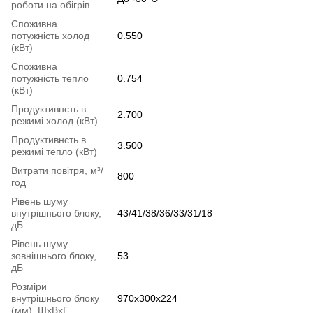
роботи на обігрів
Споживна
потужність холод
0.550
(кВт)
Споживна
потужність тепло
0.754
(кВт)
Продуктивнсть в
2.700
режимі холод (кВт)
Продуктивнсть в
3.500
режимі тепло (кВт)
Витрати повітря, м³/
800
год
Рівень шуму
внутрішнього блоку,
43/41/38/36/33/31/18
дБ
Рівень шуму
зовнішнього блоку,
53
дБ
Розміри
внутрішнього блоку
970х300х224
(мм), ШхВхГ