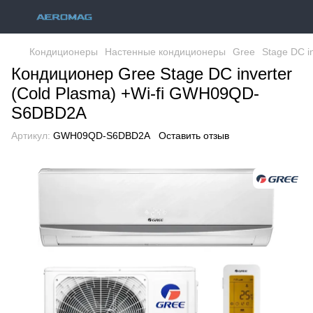
Кондиционеры
Настенные кондиционеры
Gree
Stage DC in
Кондиционер Gree Stage DC inverter
(Cold Plasma) +Wi-fi GWH09QD-
S6DBD2A
Артикул:
GWH09QD-S6DBD2A
Оставить отзыв