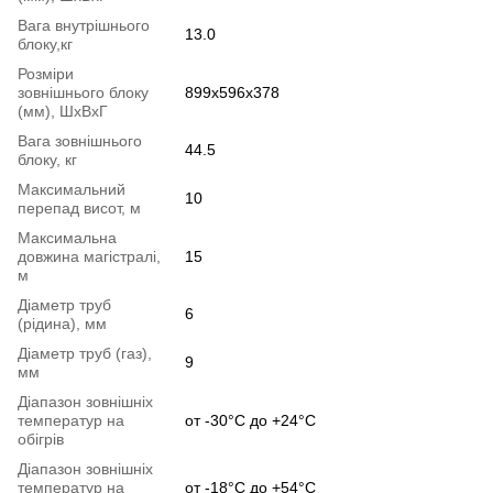
Вага внутрішнього
13.0
блоку,кг
Розміри
зовнішнього блоку
899x596x378
(мм), ШхВхГ
Вага зовнішнього
44.5
блоку, кг
Максимальний
10
перепад висот, м
Максимальна
довжина магістралі,
15
м
Діаметр труб
6
(рідина), мм
Діаметр труб (газ),
9
мм
Діапазон зовнішніх
температур на
от -30°C до +24°C
обігрів
Діапазон зовнішніх
температур на
от -18°C до +54°C