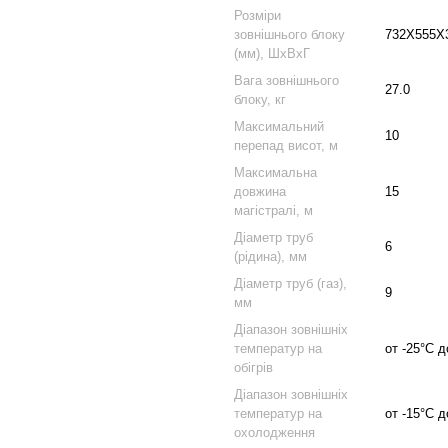
Розміри
зовнішнього блоку
732X555X
(мм), ШхВхГ
Вага зовнішнього
27.0
блоку, кг
Максимальний
10
перепад висот, м
Максимальна
довжина
15
магістралі, м
Діаметр труб
6
(рідина), мм
Діаметр труб (газ),
9
мм
Діапазон зовнішніх
температур на
от -25°C 
обігрів
Діапазон зовнішніх
температур на
от -15°C 
охолодження