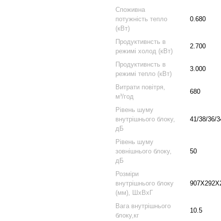
Споживна
потужність тепло
0.680
(кВт)
Продуктивнсть в
2.700
режимі холод (кВт)
Продуктивнсть в
3.000
режимі тепло (кВт)
Витрати повітря,
680
м³/год
Рівень шуму
внутрішнього блоку,
41/38/36/3
дБ
Рівень шуму
зовнішнього блоку,
50
дБ
Розміри
внутрішнього блоку
907X292X
(мм), ШхВхГ
Вага внутрішнього
10.5
блоку,кг