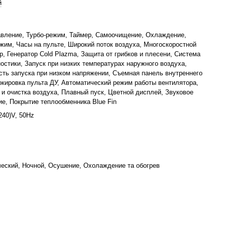
й
авление, Турбо-режим, Таймер, Самоочищение, Охлаждение,
жим, Часы на пульте, Широкий поток воздуха, Многоскоростной
р, Генератор Cold Plazma, Защита от грибков и плесени, Система
остики, Запуск при низких температурах наружного воздуха,
ть запуска при низком напряжении, Съемная панель внутреннего
окировка пульта ДУ, Автоматический режим работы вентилятора,
и очистка воздуха, Плавный пуск, Цветной дисплей, Звуковое
е, Покрытие теплообменника Blue Fin
240)V, 50Hz
еский, Ночной, Осушение, Охолаждение та обогрев