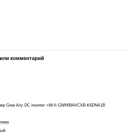
или комментарий
ер Gree Airy DC inverter +Wi-fi GWH09AVCXB-K6DNA1B
тема
ный