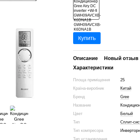
Купить
Описание
Новый отзыв 
Характеристики
Площа приміщення
25
Країна-виробник
Китай
Бренд
Gree
Название
Кондицион
Цвет
Белый
Тип
Сплит-сис
Тип компресора
Инвертор
Тип установлення