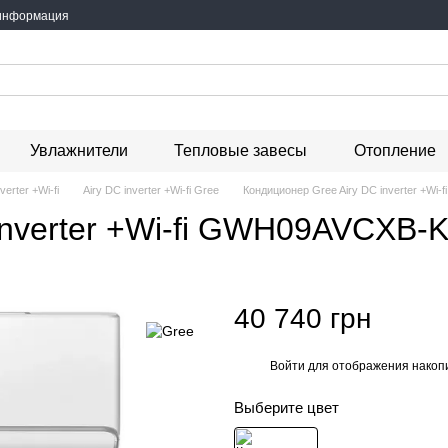
 информация
Увлажнители
Тепловые завесы
Отопление
verter +Wi-fi
Airy DC inverter +Wi-fi Gree
Кондиционер Gree Airy DC inverter +W
 inverter +Wi-fi GWH09AVCXB
40 740 грн
Войти
для отображения накопи
%
Выберите цвет