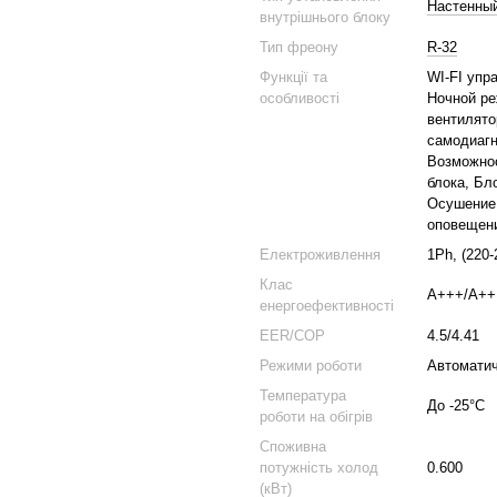
Настенны
внутрішнього блоку
Тип фреону
R-32
Функції та
WI-FI упр
особливості
Ночной ре
вентилято
самодиагн
Возможнос
блока, Бл
Осушение 
оповещени
Електроживлення
1Ph, (220-
Клас
А+++/А++
енергоефективності
EER/COP
4.5/4.41
Режими роботи
Автоматич
Температура
До -25°C
роботи на обігрів
Споживна
потужність холод
0.600
(кВт)