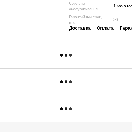
Сервісне
1 раз в го
обслуговування
Гарантийный срок,
36
мес.
Доставка
Оплата
Гара