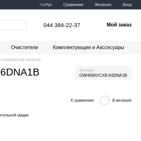
Сравнение
Укр
Рус
Желания
Вход
044 384-22-37
Мой заказ
Очистители
Комплектующие и Акссесуары
i-fi GWH09AVCXB-K6DNA1B
-K6DNA1B
Артикул
GWH09AVCXB-K6DNA1B
К сравнению
В желания
тельной скидки