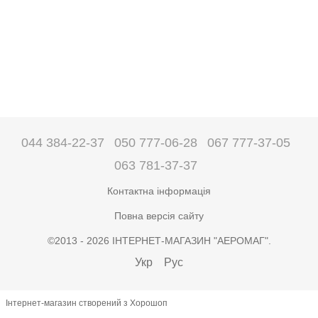
044 384-22-37
050 777-06-28
067 777-37-05
063 781-37-37
Контактна інформація
Повна версія сайту
©2013 - 2026 ІНТЕРНЕТ-МАГАЗИН "АЕРОМАГ".
Укр
Рус
Інтернет-магазин створений з Хорошоп