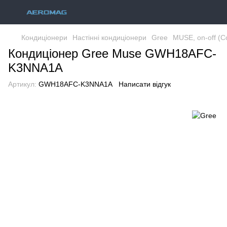
Кондиціонери
Настінні кондиціонери
Gree
MUSE, on-off (C
Кондиціонер Gree Muse GWH18AFC-
K3NNA1A
Артикул:
GWH18AFC-K3NNA1A
Написати відгук