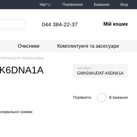
Порівняння
Укр
Рус
Бажання
Вхід
044 384-22-37
Мій кошик
Очисники
Комплектуючі та аксесуари
-fi GWH24AUDXF-K6DNA1A Blue
F-K6DNA1A
Артикул
GWH24AUDXF-K6DNA1A
Порівняти
В бажання
ичувальної знижки