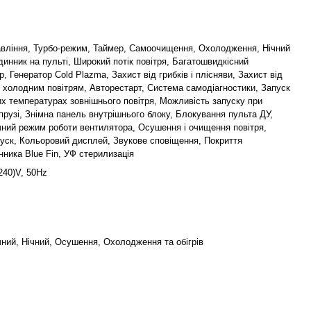
авління, Турбо-режим, Таймер, Самоочищення, Охолодження, Нічний
динник на пульті, Широкий потік повітря, Багатошвидкісний
, Генератор Cold Plazma, Захист від грибків і плісняви, Захист від
 холодним повітрям, Авторестарт, Cистема самодіагностики, Запуск
их температурах зовнішнього повітря, Можливість запуску при
апрузі, Знімна панель внутрішнього блоку, Блокування пульта ДУ,
ний режим роботи вентилятора, Осушення і очищення повітря,
уск, Кольоровий дисплей, Звукове сповіщення, Покриття
нника Blue Fin, УФ стерилизація
240)V, 50Hz
ний, Нічний, Осушення, Охолодження та обігрів