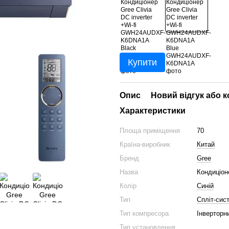
Купити
Опис
Новий відгук або 
Характеристики
Площа приміщення
70
Країна-виробник
Китай
Бренд
Gree
Назва
Кондиціон
Колір
Синій
Тип
Спліт-сис
Тип компресора
Інверторн
Тип установлення