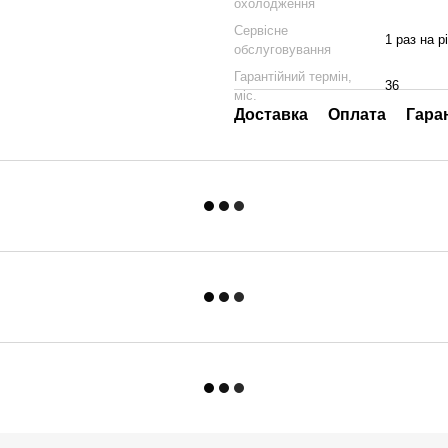
охолодження
Сервісне
1 раз на р
обслуговування
Гарантійний термін,
36
міс.
Доставка
Оплата
Гара