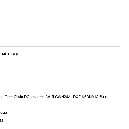
коментар
ер Gree Clivia DC inverter +Wi-fi GWH24AUDXF-K6DNA1A Blue
тема
ий