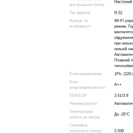
Настінний
внутрішнього блоку
Тип фреону
R-32
Функції та
WI-FI упр
особливості
режим, Го
вентилятор
обдування
при низьк
низькій н
Автоматич
Плавний п
теплообмі
Електроживлення
1Ph, (220-
Клас
A++
енергоефективності
EER/COP
3.51/3.9
Режими роботи
Автоматич
Температура
До -25°C
роботи на обігрів
Споживна
потужність холод
2.030