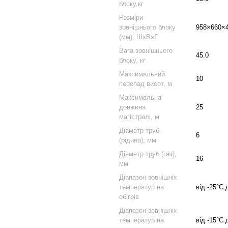
блоку,кг
Розміри
зовнішнього блоку
958×660×
(мм), ШхВхГ
Вага зовнішнього
45.0
блоку, кг
Максимальний
10
перепад висот, м
Максимальна
довжина
25
магістралі, м
Діаметр труб
6
(рідина), мм
Діаметр труб (газ),
16
мм
Діапазон зовнішніх
температур на
від -25°C 
обігрів
Діапазон зовнішніх
температур на
від -15°C 