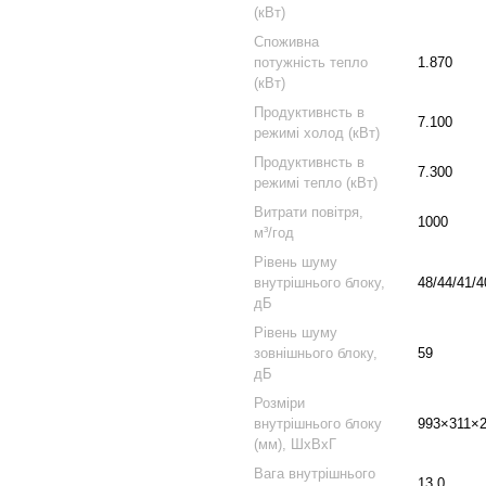
(кВт)
Споживна
потужність тепло
1.870
(кВт)
Продуктивнсть в
7.100
режимі холод (кВт)
Продуктивнсть в
7.300
режимі тепло (кВт)
Витрати повітря,
1000
м³/год
Рівень шуму
внутрішнього блоку,
48/44/41/4
дБ
Рівень шуму
зовнішнього блоку,
59
дБ
Розміри
внутрішнього блоку
993×311×
(мм), ШхВхГ
Вага внутрішнього
13.0