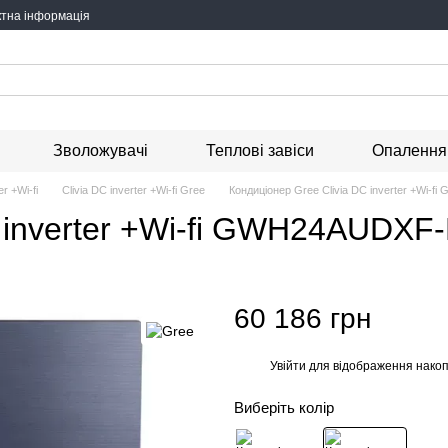
ктна інформація
Зволожувачі
Теплові завіси
Опалення
er +Wi-fi
Clivia DC inverter +Wi-fi Gree
Кондиціонер Gree Clivia DC inverter +Wi
C inverter +Wi-fi GWH24AUDX
60 186 грн
Увійти
для відображення накоп
%
Виберіть колір