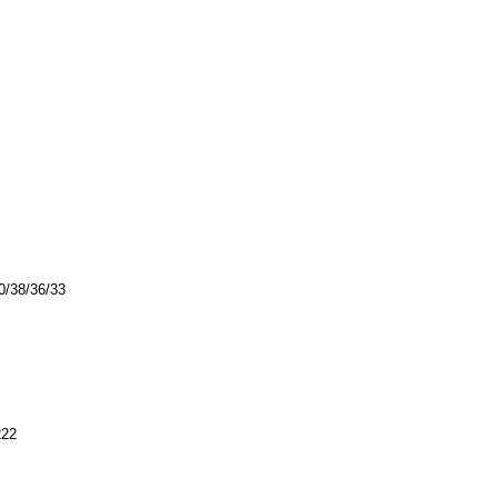
0/38/36/33
222