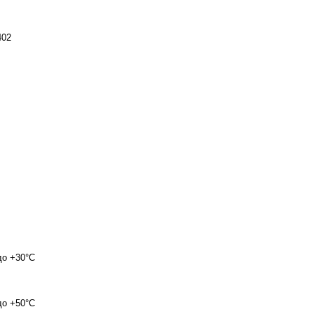
402
до +30°C
до +50°C