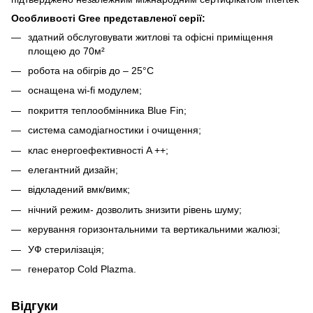
Особливості Gree представленої серії:
здатний обслуговувати житлові та офісні приміщення
площею до 70м²
робота на обігрів до – 25°С
оснащена wi-fi модулем;
покриття теплообмінника Blue Fin;
система самодіагностики і очищення;
клас енергоефективності A ++;
елегантний дизайн;
відкладений вмк/вимк;
нічний режим- дозволить знизити рівень шуму;
керування горизонтальними та вертикальними жалюзі;
УФ стерилізація;
генератор Cold Plazma.
Відгуки