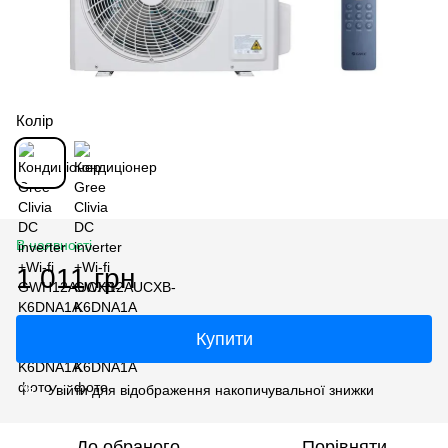
Колір
В наявності
1 011 грн
Купити
Увійти
для відображення накопичувальної знижки
%
До обраного
Порівняти