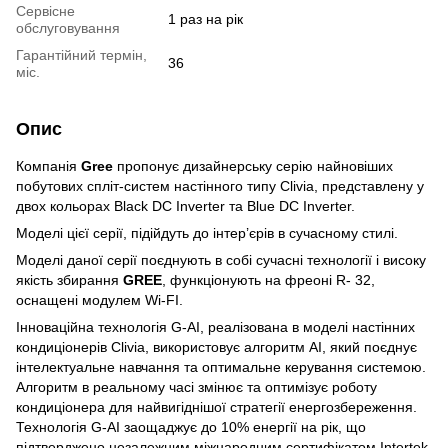
Сервісне
1 раз на рік
обслуговування
Гарантійний термін,
36
міс.
Опис
Компанія
Gree
пропонує дизайнерську серію найновіших
побутових спліт-систем настінного типу Clivia, представлену у
двох кольорах Black DC Inverter та Blue DC Inverter.
Моделі цієї серії, підійдуть до інтер’єрів в сучасному стилі.
Моделі даної серії поєднують в собі сучасні технології і високу
якість збирання
GREE
, функціонують на фреоні R- 32,
оснащені модулем Wi-FI.
Інноваційна технологія G-AI, реалізована в моделі настінних
кондиціонерів Clivia, використовує алгоритм AI, який поєднує
інтелектуальне навчання та оптимальне керування системою.
Алгоритм в реальному часі змінює та оптимізує роботу
кондиціонера для найвигіднішої стратегії енергозбереження.
Технологія G-AI заощаджує до 10% енергії на рік, що
підтверджено незалежним міжнародним сертифікатом Intertek