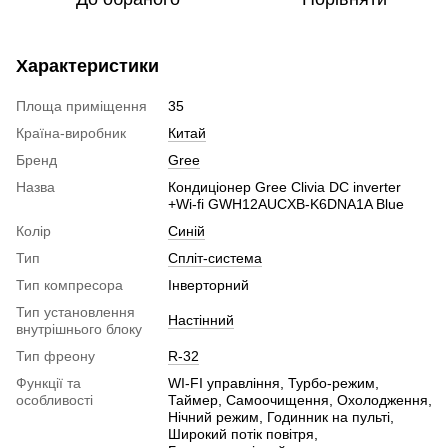
Характеристики
Площа приміщення
35
Країна-виробник
Китай
Бренд
Gree
Назва
Кондиціонер Gree Clivia DC inverter
+Wi-fi GWH12AUCXB-K6DNA1A Blue
Колір
Синій
Тип
Спліт-система
Тип компресора
Інверторний
Тип установлення
Настінний
внутрішнього блоку
Тип фреону
R-32
Функції та
WI-FI управління, Турбо-режим,
особливості
Таймер, Самоочищення, Охолодження,
Нічний режим, Годинник на пульті,
Широкий потік повітря,