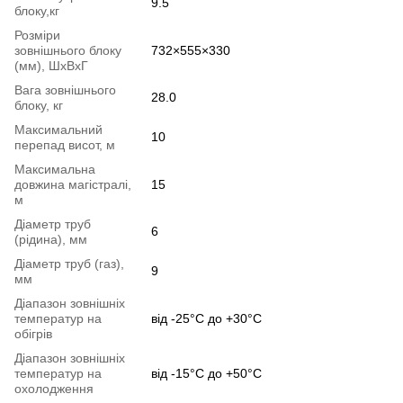
9.5
блоку,кг
Розміри
зовнішнього блоку
732×555×330
(мм), ШхВхГ
Вага зовнішнього
28.0
блоку, кг
Максимальний
10
перепад висот, м
Максимальна
довжина магістралі,
15
м
Діаметр труб
6
(рідина), мм
Діаметр труб (газ),
9
мм
Діапазон зовнішніх
температур на
від -25°C до +30°C
обігрів
Діапазон зовнішніх
температур на
від -15°C до +50°C
охолодження