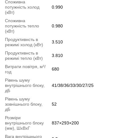
Споживна
потужність холод
0.990
(кВт)
Споживна
потужність тепло
0.980
(кВт)
Продуктивнсть в
3.510
режимі холод (кВт)
Продуктивнсть в
3.810
режимі тепло (кВт)
Витрати повітря, м³/
680
год
Рівень шуму
внутрішнього блоку,
41/38/36/33/30/27/25
дБ
Рівень шуму
зовнішнього блоку,
52
дБ
Розміри
внутрішнього блоку
837×293×200
(мм), ШхВхГ
Вага внутрішнього