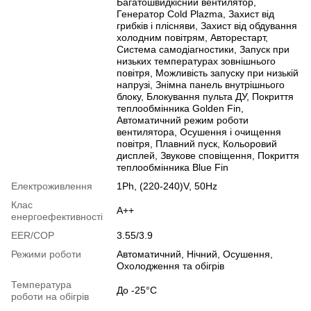
Багатошвидкісний вентилятор,
Генератор Cold Plazma, Захист від
грибків і плісняви, Захист від обдування
холодним повітрям, Авторестарт,
Cистема самодіагностики, Запуск при
низьких температурах зовнішнього
повітря, Можливість запуску при низькій
напрузі, Знімна панель внутрішнього
блоку, Блокування пульта ДУ, Покриття
теплообмінника Golden Fin,
Автоматичний режим роботи
вентилятора, Осушення і очищення
повітря, Плавний пуск, Кольоровий
дисплей, Звукове сповіщення, Покриття
теплообмінника Blue Fin
Електроживлення
1Ph, (220-240)V, 50Hz
Клас
A++
енергоефективності
EER/COP
3.55/3.9
Режими роботи
Автоматичний, Нічний, Осушення,
Охолодження та обігрів
Температура
До -25°C
роботи на обігрів