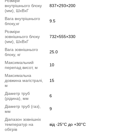
Розміри
внутрішнього блоку
837×293×200
(мм), ШхВхГ
Вага внутрішнього
9.5
блоку,кг
Розміри
зовнішнього блоку
732×555×330
(мм), ШхВхГ
Вага зовнішнього
25.0
блоку, кг
Максимальний
10
перепад висот, м
Максимальна
довжина магістралі,
15
м
Діаметр труб
6
(рідина), мм
Діаметр труб (газ),
9
мм
Діапазон зовнішніх
температур на
від -25°C до +30°C
обігрів