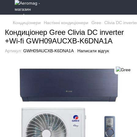
Кондиціонери
Настінні кондиціонери
Gree
Clivia DC inverte
Кондиціонер Gree Clivia DC inverter
+Wi-fi GWH09AUCXB-K6DNA1A
Артикул:
GWH09AUCXB-K6DNA1A
Написати відгук