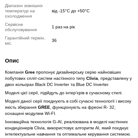
Діапазон зовнішніх
температур на
від -15°C до +50°C
охолодження
Сервісне
1 раз на рік
обслуговування
Гарантійний термін,
36
міс.
Опис
Компанія
Gree
пропонує дизайнерську серію найновіших
побутових спліт-систем настінного типу
Clivia
, представлену у
двох кольорах Black DC Inverter та Blue DC Inverter.
Моделі цієї серії, підійдуть до інтер'єрів в сучасному стилі.
Моделі даної серії поєднують в собі сучасні технології і високу
якість збирання
GREE
, функціонують на фреоні R- 32,
оснащені модулем Wi-FI.
Інноваційна технологія G-AI, реалізована в моделі настінних
кондиціонерів Clivia, використовує алгоритм AI, який поєднує
інтелектуальне навчання та оптимальне керування системою.