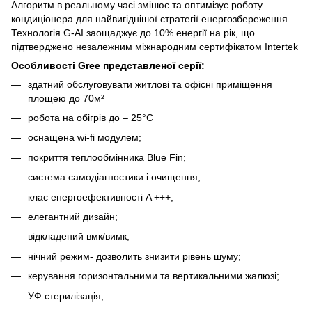
Алгоритм в реальному часі змінює та оптимізує роботу
кондиціонера для найвигіднішої стратегії енергозбереження.
Технологія G-AI заощаджує до 10% енергії на рік, що
підтверджено незалежним міжнародним сертифікатом Intertek
Особливості Gree представленої серії:
здатний обслуговувати житлові та офісні приміщення
площею до 70м²
робота на обігрів до – 25°С
оснащена wi-fi модулем;
покриття теплообмінника Blue Fin;
система самодіагностики і очищення;
клас енергоефективності A +++;
елегантний дизайн;
відкладений вмк/вимк;
нічний режим- дозволить знизити рівень шуму;
керування горизонтальними та вертикальними жалюзі;
УФ стерилізація;