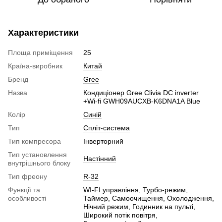
Характеристики
Площа приміщення
25
Країна-виробник
Китай
Бренд
Gree
Назва
Кондиціонер Gree Clivia DC inverter
+Wi-fi GWH09AUCXB-K6DNA1A Blue
Колір
Синій
Тип
Спліт-система
Тип компресора
Інверторний
Тип установлення
Настінний
внутрішнього блоку
Тип фреону
R-32
Функції та
WI-FI управління, Турбо-режим,
особливості
Таймер, Самоочищення, Охолодження,
Нічний режим, Годинник на пульті,
Широкий потік повітря,