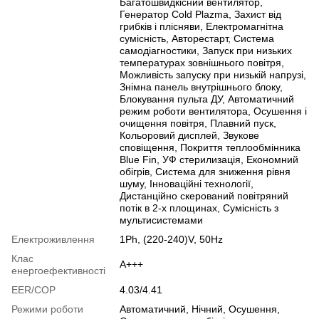
Багатошвидкісний вентилятор,
Генератор Cold Plazma, Захист від
грибків і плісняви, Електромагнітна
сумісність, Авторестарт, Cистема
самодіагностики, Запуск при низьких
температурах зовнішнього повітря,
Можливість запуску при низькій напрузі,
Знімна панель внутрішнього блоку,
Блокування пульта ДУ, Автоматичний
режим роботи вентилятора, Осушення і
очищення повітря, Плавний пуск,
Кольоровий дисплей, Звукове
сповіщення, Покриття теплообмінника
Blue Fin, УФ стерилизація, Економний
обігрів, Система для зниження рівня
шуму, Інноваційні технології,
Дистанційно скерований повітряний
потік в 2-х площинах, Сумісність з
мультисистемами
Електроживлення
1Ph, (220-240)V, 50Hz
Клас
A+++
енергоефективності
EER/COP
4.03/4.41
Режими роботи
Автоматичний, Нічний, Осушення,