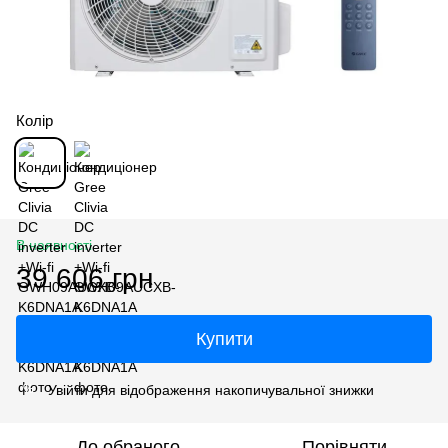
Колір
В наявності
39 606 грн
Купити
Увійти
для відображення накопичувальної знижки
%
До обраного
Порівняти