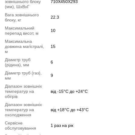
зовнішнього блоку
710X450X293
(мм), ШхВхГ
Вага зовнішнього
22.3
блоку, кг
Максимальний
10
перепад висот, м
Максимальна
довжина магістралі,
15
м
Діаметр труб
6
(рідина), мм
Діаметр труб (газ),
9
мм
Діапазон зовнішніх
температур на
від -15°C до +24°C
обігрів
Діапазон зовнішніх
температур на
від +18°C до +43°C
охолодження
Сервісне
1 раз на рік
обслуговування