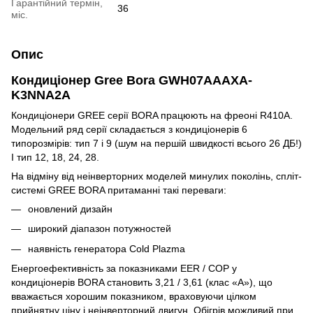
Гарантійний термін,
36
міс.
Опис
Кондиціонер Gree Bora GWH07AAAXA-
K3NNA2A
Кондиціонери GREE серії BORA працюють на фреоні R410A.
Модельний ряд серії складається з кондиціонерів 6
типорозмірів: тип 7 ​​і 9 (шум на першій швидкості всього 26 ДБ!)
І тип 12, 18, 24, 28.
На відміну від неінверторних моделей минулих поколінь, спліт-
системі GREE BORA притаманні такі переваги:
оновлений дизайн
широкий діапазон потужностей
наявність генератора Cold Plazma
Енергоефективність за показниками EER / COP у
кондиціонерів BORA становить 3,21 / 3,61 (клас «А»), що
вважається хорошим показником, враховуючи цілком
прийнятну ціну і неінверторний двигун. Обігрів можливий при