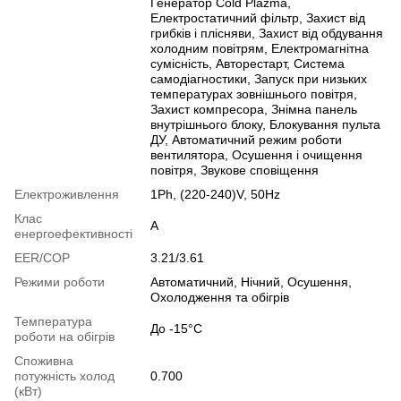
Генератор Cold Plazma,
Електростатичний фільтр, Захист від
грибків і плісняви, Захист від обдування
холодним повітрям, Електромагнітна
сумісність, Авторестарт, Cистема
самодіагностики, Запуск при низьких
температурах зовнішнього повітря,
Захист компресора, Знімна панель
внутрішнього блоку, Блокування пульта
ДУ, Автоматичний режим роботи
вентилятора, Осушення і очищення
повітря, Звукове сповіщення
Електроживлення
1Ph, (220-240)V, 50Hz
Клас
A
енергоефективності
EER/COP
3.21/3.61
Режими роботи
Автоматичний, Нічний, Осушення,
Охолодження та обігрів
Температура
До -15°C
роботи на обігрів
Споживна
потужність холод
0.700
(кВт)