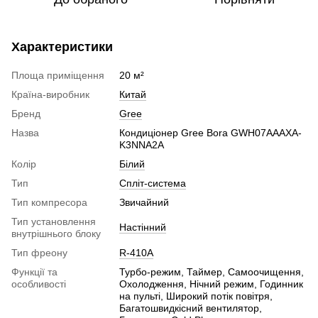
Характеристики
Площа приміщення
20 м²
Країна-виробник
Китай
Бренд
Gree
Назва
Кондиціонер Gree Bora GWH07AAAXA-
K3NNA2A
Колір
Білий
Тип
Спліт-система
Тип компресора
Звичайний
Тип установлення
Настінний
внутрішнього блоку
Тип фреону
R-410A
Функції та
Турбо-режим, Таймер, Самоочищення,
особливості
Охолодження, Нічний режим, Годинник
на пульті, Широкий потік повітря,
Багатошвидкісний вентилятор,