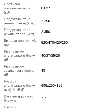
Споживна
потужність тепло
0.637
(кВт)
Продуктивнсть в
2.250
режимі холод (кВт)
Продуктивнсть в
2.350
режимі тепло (кВт)
Витрати повітря, м³/
520/470/420/250
год
Рівень шуму
внутрішнього блоку,
40/37/35/26
дБ
Рівень шуму
зовнішнього блоку,
49
дБ
Розміри
внутрішнього блоку
698x250x185
(мм), ШхВхГ
Вага внутрішнього
7.7
блоку,кг
Розміри