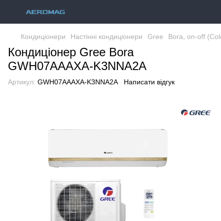
Кондиціонери
Настінні кондиціонери
Gree
Bora, on-off (Co
Кондиціонер Gree Bora
GWH07AAAXA-K3NNA2A
Артикул:
GWH07AAAXA-K3NNA2A
Написати відгук