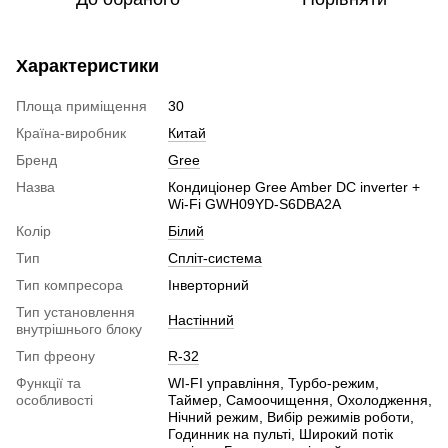
Характеристики
Площа приміщення
30
Країна-виробник
Китай
Бренд
Gree
Назва
Кондиціонер Gree Amber DC inverter +
Wi-Fi GWH09YD-S6DBA2A
Колір
Білий
Тип
Спліт-система
Тип компресора
Інверторний
Тип установлення
Настінний
внутрішнього блоку
Тип фреону
R-32
Функції та
WI-FI управління, Турбо-режим,
особливості
Таймер, Самоочищення, Охолодження,
Нічний режим, Вибір режимів роботи,
Годинник на пульті, Широкий потік