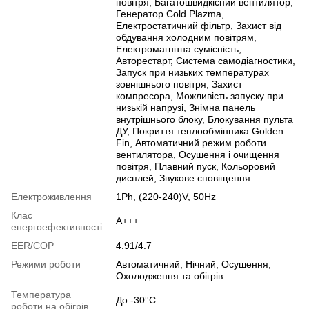
повітря, Багатошвидкісний вентилятор,
Генератор Cold Plazma,
Електростатичний фільтр, Захист від
обдування холодним повітрям,
Електромагнітна сумісність,
Авторестарт, Cистема самодіагностики,
Запуск при низьких температурах
зовнішнього повітря, Захист
компресора, Можливість запуску при
низькій напрузі, Знімна панель
внутрішнього блоку, Блокування пульта
ДУ, Покриття теплообмінника Golden
Fin, Автоматичний режим роботи
вентилятора, Осушення і очищення
повітря, Плавний пуск, Кольоровий
дисплей, Звукове сповіщення
Електроживлення
1Ph, (220-240)V, 50Hz
Клас
A+++
енергоефективності
EER/COP
4.91/4.7
Режими роботи
Автоматичний, Нічний, Осушення,
Охолодження та обігрів
Температура
До -30°C
роботи на обігрів