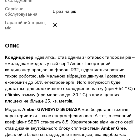
охолодження
Сервісне
1 раз на рік
обслуговування
Гарантійний термін,
36
міс.
Опис
Кондиціонер
«дев’ятка» став одним з чотирьох типорозмірів –
«молодша» модель у всій серії Amber. Інверторний
кондиціонер працює на фреоні R32, відрізняється разюче
тихою роботою, мінімальною вібрацією двигуна і дозволяє
економити до 50% електроенергії. Його потужності буде
достатньо для ефективного охолодження влітку (при + 54 ° С) і
обігріву взимку (при морозах до -30 ° С) в приміщеннях
площею не більше 25. кв. метрів.
Модель
Amber GWH09YD-S6DBA2A
має бездоганні технічні
характеристики – клас енергоефективності А +++, а сезонний
коефіцієнт SEER становить 8.5. Характерною відмінністю серії
став дизайн внутрішнього блоку спліт-системи
Amber Gree
.
Дисплей з білою світлодіодною індикацією, яка відображає