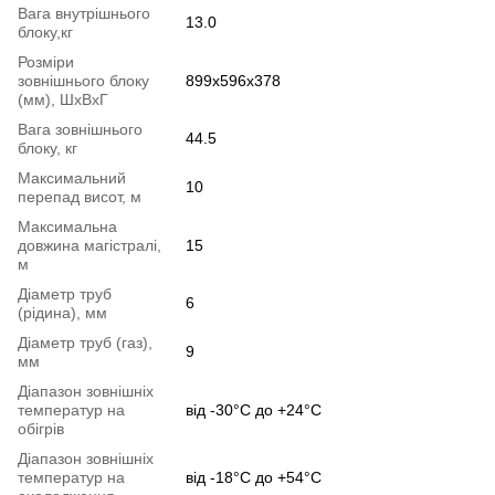
Вага внутрішнього
13.0
блоку,кг
Розміри
зовнішнього блоку
899x596x378
(мм), ШхВхГ
Вага зовнішнього
44.5
блоку, кг
Максимальний
10
перепад висот, м
Максимальна
довжина магістралі,
15
м
Діаметр труб
6
(рідина), мм
Діаметр труб (газ),
9
мм
Діапазон зовнішніх
температур на
від -30°C до +24°C
обігрів
Діапазон зовнішніх
температур на
від -18°C до +54°C