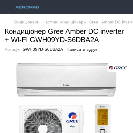
Кондиціонери
Настінні кондиціонери
Gree
Amber DC inverte
Кондиціонер Gree Amber DC inverter
+ Wi-Fi GWH09YD-S6DBA2A
Артикул:
GWH09YD-S6DBA2A
Написати відгук