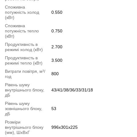
Споживна
потужність холод
0.550
(кВт)
Споживна
потужність тепло
0.750
(кВт)
Продуктивнсть в
2.700
режимі холод (кВт)
Продуктивнсть в
3.500
режимі тепло (кВт)
Витрати повітря, м³/
800
год
Рівень шуму
внутрішнього блоку,
43/41/38/36/33/31/18
дБ
Рівень шуму
зовнішнього блоку,
53
дБ
Розміри
внутрішнього блоку
996x301x225
(мм), ШхВхГ