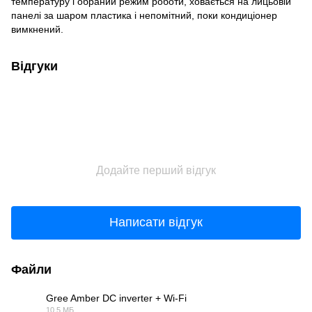
температуру і обраний режим роботи, ховається на лицьовій
панелі за шаром пластика і непомітний, поки кондиціонер
вимкнений.
Відгуки
Додайте перший відгук
Написати відгук
Файли
Gree Amber DC inverter + Wi-Fi
10.5 МБ