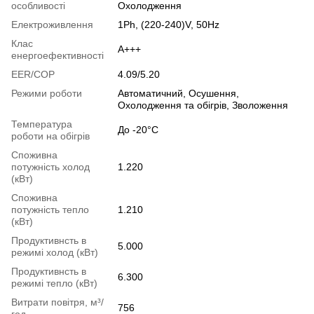
особливості
Охолодження
Електроживлення
1Ph, (220-240)V, 50Hz
Клас
A+++
енергоефективності
EER/COP
4.09/5.20
Режими роботи
Автоматичний, Осушення,
Охолодження та обігрів, Зволоження
Температура
До -20°C
роботи на обігрів
Споживна
потужність холод
1.220
(кВт)
Споживна
потужність тепло
1.210
(кВт)
Продуктивнсть в
5.000
режимі холод (кВт)
Продуктивнсть в
6.300
режимі тепло (кВт)
Витрати повітря, м³/
756
год