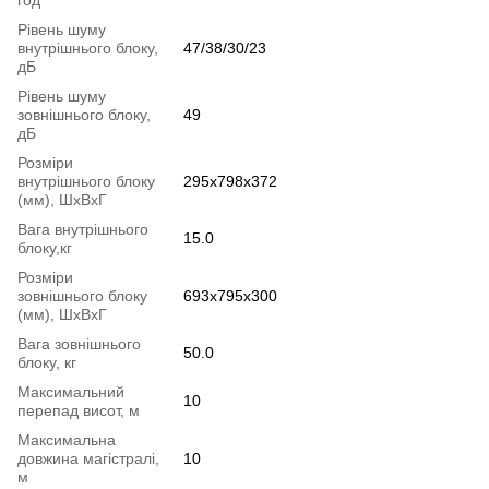
Рівень шуму
внутрішнього блоку,
47/38/30/23
дБ
Рівень шуму
зовнішнього блоку,
49
дБ
Розміри
внутрішнього блоку
295х798х372
(мм), ШхВхГ
Вага внутрішнього
15.0
блоку,кг
Розміри
зовнішнього блоку
693х795х300
(мм), ШхВхГ
Вага зовнішнього
50.0
блоку, кг
Максимальний
10
перепад висот, м
Максимальна
довжина магістралі,
10
м