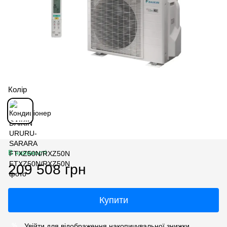
Колір
В наявності
209 508 грн
Купити
Увійти
для відображення накопичувальної знижки
%