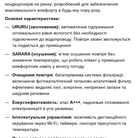
кондиціонерів на ринку, розроблений для забезпечення
максимального комфорту в будь-яку пору року.
Основні характеристики:
URURU (зволоження):
автоматичне підтримання
оптимального рівня вологості без необхідності
підключення до водопроводу. Повітря ззовні зволожується
та подається до приміщення.
SARARA (осушення):
м’яке осушення повітря без
зниження температури, що робить клімат у приміщенні
комфортним навіть у вологу погоду.
Очищення повітря:
багаторівнева система фільтрації,
включаючи фотокаталітичний титаново-апатитовий фільтр,
ефективно видаляє пил, алергени, неприємні запахи та
шкідливі речовини.
Енергоефективність:
клас
A+++
, наднизьке споживання
електроенергії в усіх режимах.
Інтелектуальне управління:
можливість дистанційного
керування через Wi-Fi, таймери, сенсори присутності та
температури.