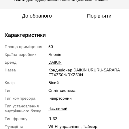
До обраного
Порівняти
Характеристики
Площа приміщення
50
Країна-виробник
Японія
Бренд
DAIKIN
Назва
Кондиціонер DAIKIN URURU-SARARA
FTXZ50N/RXZ50N
Колір
Білий
Тип
Спліт-система
Тип компресора
Інверторний
Тип установлення
Настінний
внутрішнього блоку
Тип фреону
R-32
Функції та
WI-FI управління, Таймер,