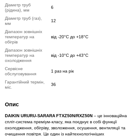
Діаметр труб
6
(рідина), мм
Діаметр труб (газ),
12
мм
Діапазон зовнішніх
температур на
від -20°C до +18°C
обігрів
Діапазон зовнішніх
температур на
від -10°C до +43°C
охолодження
Сервісне
1 раз на рік
обслуговування
Гарантійний термін,
36
міс.
Опис
DAIKIN URURU-SARARA FTXZ50N/RXZ50N
– це інноваційна
спліт-система преміум-класу, яка поєднує в собі функції
охолодження, обігріву, зволоження, осушення, вентиляції та
очищення повітря. Це один із найтехнологічніших