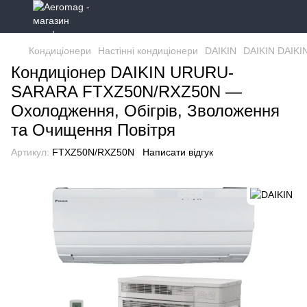
Кондиціонери
Настінні кондиціонери
DAIKIN
DAIKIN DAIKI
Кондиціонер DAIKIN URURU-
SARARA FTXZ50N/RXZ50N —
Охолодження, Обігрів, Зволоження
та Очищення Повітря
Артикул:
FTXZ50N/RXZ50N
Написати відгук