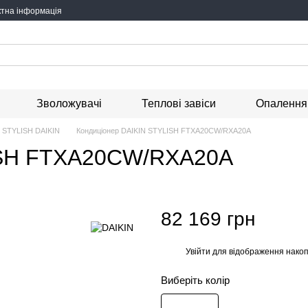
ктна інформація
Зволожувачі
Теплові завіси
Опалення
STYLISH DAIKIN
Кондиціонер DAIKIN STYLISH FTXA20CW/RXA20A
ISH FTXA20CW/RXA20A
82 169 грн
Увійти
для відображення накоп
%
Виберіть колір