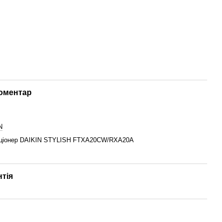
коментар
N
ціонер DAIKIN STYLISH FTXA20CW/RXA20A
нтія