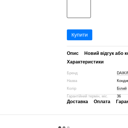
Купити
Опис
Новий відгук або 
Характеристики
Бренд
DAIKI
Назва
Конди
Колір
Білий
Гарантійний термін, міс.
36
Доставка
Оплата
Гара